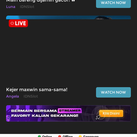
WATCH NOW
Luna
IDNSlot
Promosi
Hubungi Kami
Live Chat
Pengaduan Customer
Pilih Bahasa:
Kejer maxwin sama-sama!
MASUK
DAFTAR
WATCH NOW
Angela
IDNSlot
&copy; AGENARENA. Hak Cipta Dilindungi.